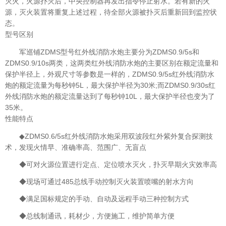
灭火，火源扑灭后，中央控制器再发出指令停止射水。若有新的火
源，灭火装置将重复上述过程，待全部火源被扑灭后重新回到监控状
态。
型号区别
军巡铺ZDMS型号红外线消防水炮主要分为ZDMS0.9/5s和
ZDMS0.9/10s两类，这两类红外线消防水炮的主要区别在额定流量和
保护半径上，外观尺寸等参数是一样的，ZDMS0.9/5s红外线消防水
炮的额定流量为每秒钟5L，最大保护半径为30米;而ZDMS0.9/30s红
外线消防水炮的额定流量达到了每秒钟10L，最大保护半径也变为了
35米。
性能特点
◆ZDMS0.6/5s红外线消防水炮采用双波段红外紫外复合探测技
术，发现火情早、准确率高、范围广、无盲点
◆可对火源位置进行定点、定位喷水灭火，扑灭早期火灾效率高
◆现场可通过485总线手动控制灭火装置喷嘴的射水方向
◆满足国标规定的手动、自动及远程手动三种控制方式
◆总线制通讯，耗材少，方便施工，维护简单方便