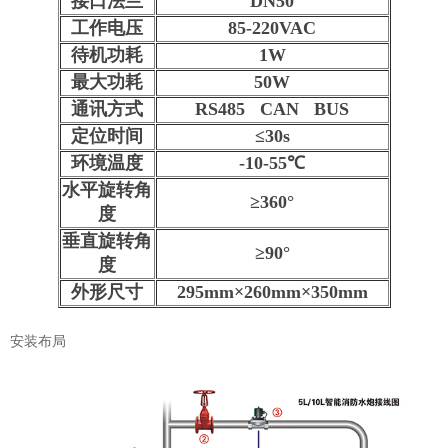
接口法兰
DN50
工作电压
85-220VAC
待机功耗
1W
最大功耗
50W
通讯方式
RS485 CAN BUS
定位时间
≤30s
环境温度
-10-55℃
水平旋转角
≥360°
度
垂直旋转角
≥90°
度
外形尺寸
295mm×260mm×350mm
安装布局