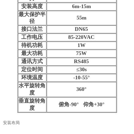
安装高度
6m-15m
最大保护半
55m
径
接口法兰
DN65
工作电压
85-220VAC
待机功耗
1W
最大功耗
75W
通讯方式
RS485
定位时间
≤30s
环境温度
-10-55°
水平旋转角
360°
度
垂直旋转角
俯角-90° 仰角+30°
度
安装布局