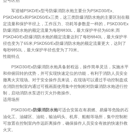
型号区别
军巡铺PSKD/Ex型号防爆消防水炮主要分为PSKD30/Ex、
PSKD40/Ex和PSKD50/Ex三类，这三类防爆消防水炮的主要区别在额
定流量和保护半径上，工作压力、功耗等参数是一样的，PSKD30/Ex
防爆消防水炮的额定流量为每秒钟30L，最大保护半径为60米;而
PSKD40/Ex防爆消防水炮的额定流量达到了每秒钟40L，最大保护半
径也变为了65米;PSKD50/Ex防爆消防水炮的额定流量更大，达到了
每秒钟50L，最大保护半径也变为了70米。
性能特点
PSKD30/Ex防爆消防水炮具备射程远，操作简单灵活，实施水平
和仰俯回转的优势，并可实现快速定位的功能，有利于消防人员安全
撤离火灾现场。对于安全操作员来说，在现场可以通过手动控制盘或
在消防控制室内通过可视画面使用集中控制柜对防爆消防水炮进行控
制，启动消防水泵进行灭火扑救操作。
适用场所
PSKD30/Ex
可适合安装在有易燃、易爆等危险的石
防爆消防水炮
油化工、油罐区、油轮，输油码头、机库、船舶等场所，集中控制柜
可放置在控制室内作远距离操作，确保操作人员安全有效的快速扑救
火灾。