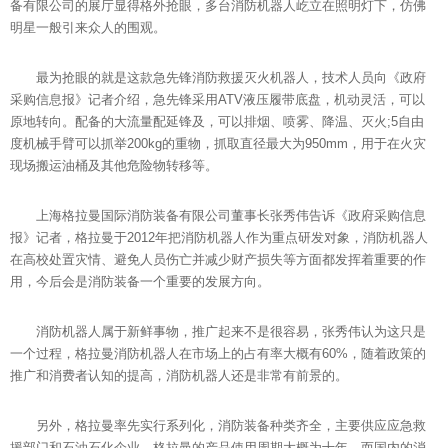
备有限公司的展厅显得格外抢眼，多台消防机器人屹立在照明灯下，仿佛
明星一般引来众人的围观。
最为抢眼的就是这款急先锋消防救援灭火机器人，技术人员向《政府
采购信息报》记者介绍，急先锋采用ATV液压履带底盘，机动灵活，可以
原地转向。配备的大流量配延锋及，可以排烟、喷雾、降温、灭火;5自由
度机械手臂可以抓举200kg的重物，抓取直径最大为950mm，用于在火灾
现场搬运油桶及其他危险物转移等。
上海格拉曼国际消防装备有限公司董事长张秀伟告诉《政府采购信息
报》记者，格拉曼于2012年把消防机器人作为重点研发对象，消防机器人
在高校处置灾情、避免人员伤亡并减少财产损失等方面都发挥着重要的作
用，今后会是消防装备一个重要的发展方向。
消防机器人属于新鲜事物，推广起来不是很容易，张秀伟认为这只是
一个过程，格拉曼消防机器人在市场上的占有率大概有60%，随着政策的
推广和消费者认知的提高，消防机器人还是非常有前景的。
另外，格拉曼率先实行系列化，消防装备种类齐全，主要供应应急救
援部门和石油石化企业。格拉曼的产品使用周期大概为十年，而国内的消