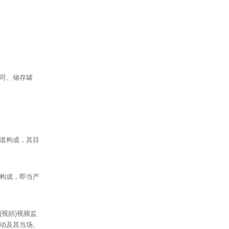
司、储存罐
道构成，其目
构成，即当产
视頻)视频监
动及其当场、