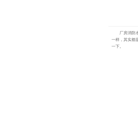
厂房
消防
一样，其实都
一下。