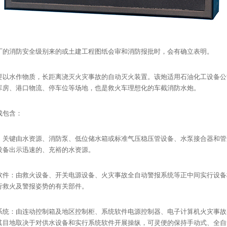
消防安全级别来的或土建工程图纸会审和消防报批时，会有确立表明。
水作物质，长距离浇灭火灾事故的自动灭火装置。该炮适用石油化工设备公
库房、港口物流、停车位等场地，也是救火车理想化的车截消防水炮。
包含：
键由水资源、消防泵、低位储水箱或标准气压稳压管设备、水泵接合器和管
设备出示迅速的、充裕的水资源。
：由救火设备、开关电源设备、火灾事故全自动警报系统等正中间实行设备
行救火及警报姿势的有关部件。
：由连动控制箱及地区控制柜、系统软件电源控制器、电子计算机火灾事故(
其目地取决于对供水设备和实行系统软件开展操纵，可灵便的保持手动式、全自