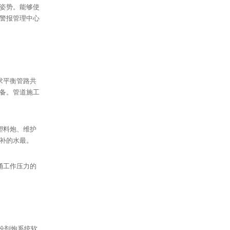
姿势。能够使
警报管理中心
求平衡管路共
备。管道施工
塑料炮、维护
补的水最。
涌工作压力的
粉剂炮系统软