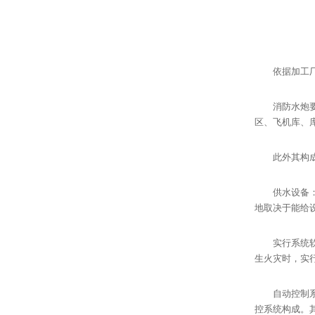
依据加工厂的
消防水炮要以
区、飞机库、
此外其构成
供水设备：关
地取决于能给
实行系统软件
生火灾时，实
自动控制系统
控系统构成。