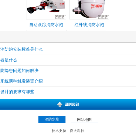
自动跟踪消防水炮
红外线消防水炮
控消防炮安裝标准是什么
码器是什么
防爆电控炮
防爆消防水炮
消防隐患问题如何解决
警系统两种触发装置介绍
统设计的要求有哪些
防爆炮
智能消防水炮现场控
回到顶部
制箱
消防水炮
网站地图
技术支持：
良大科技