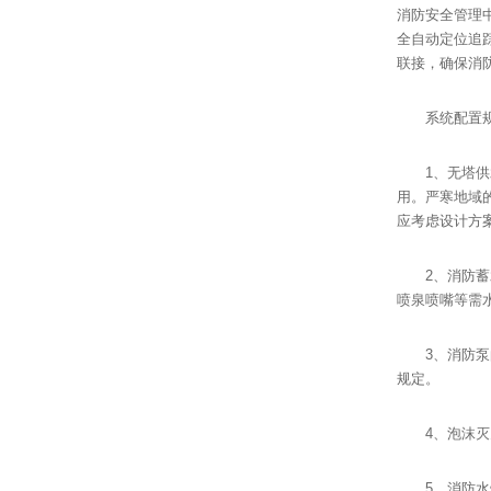
消防安全管理
全自动定位追
联接，确保消
系统配置
1、无塔供水
用。严寒地域
应考虑设计方
2、消防蓄水
喷泉喷嘴等需
3、消防泵的
规定。
4、泡沫灭火
5、消防水炮