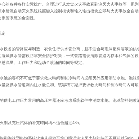
中心的各种各样实际操作。合理进行从发觉火灾事故直到浇灭火灾事故等一系列
踪水射流自动灭火系统根据键入控制模块和输入输出模块立即与火灾事故全自动
防报警系统的全面性。
规定
设备的管路应与制造、衣食住行供水管分离，且不适合与泡沫塑料溶液的供
的湿试供水管需设防寒安全防护对策，千式管路需设清除管路内存水和气体的设
案总流量、工作压力和起动至喷涌的時间等规定。
池的容积不可低于要求救火時间和制冷時间内必须另外应用消防水炮、泡沫
水量及供水管道网内注水最总和。该容积可减掉要求救火時间和制冷時间内可填
供电工作压力常用的高压容器还应考虑系统软件中消防水炮、泡沫塑料炮喷
剂及充压汽体的补充時间均不适合超过48h。
和泡沫塑料炮系统软件从起动至炮口喷涌泡沫灭火剂的時间不可超过5min，